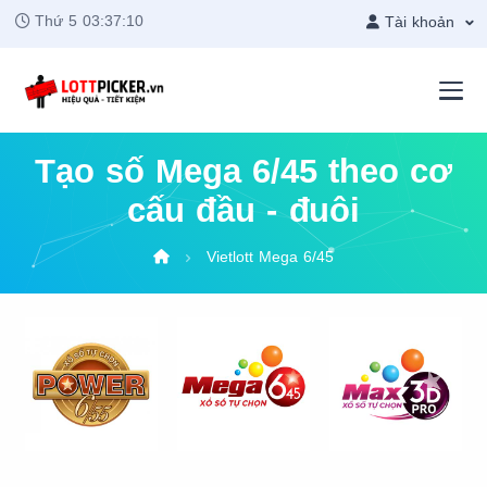
Thứ 5
03:37:10
Tài khoản
Tạo số Mega 6/45 theo cơ
cấu đầu - đuôi
Vietlott Mega 6/45