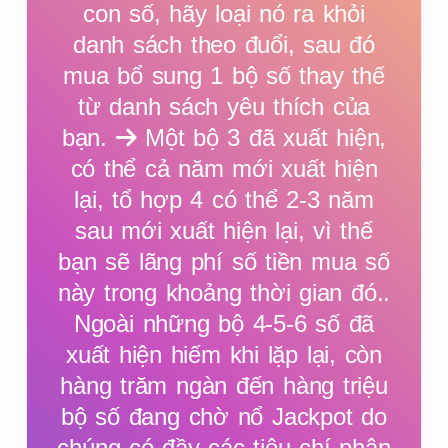
con số, hãy loại nó ra khỏi
8
8
8
8
8
danh sách theo đuổi, sau đó
mua bổ sung 1 bộ số thay thế
từ danh sách yêu thích của
9
9
9
9
9
bạn.
Một bộ 3 đã xuất hiện,
có thể cả năm mới xuất hiện
0
0
0
0
0
lại, tổ hợp 4 có thể 2-3 năm
sau mới xuất hiện lại, vì thế
bạn sẽ lãng phí số tiền mua số
0
0
0
0
0
này trong khoảng thời gian đó..
Ngoài những bộ 4-5-6 số đã
xuất hiện hiếm khi lặp lại, còn
hàng trăm ngàn đến hàng triệu
bộ số đang chờ nổ Jackpot do
chúng có đầy các tiêu chí phân