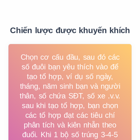
3
3
3
3
3
3
Chiến lược được khuyến khích
4
4
4
4
4
4
Chọn cơ cấu đầu, sau đó các
số đuôi bạn yêu thích vào để
5
5
5
5
5
5
tạo tổ hợp, ví dụ số ngày,
tháng, năm sinh bạn và người
thân, số chứa SĐT, số xe .v.v.
6
6
6
6
6
0
sau khi tạo tổ hợp, bạn chọn
các tổ hợp đạt các tiêu chí
7
7
7
7
7
0
phân tích và kiên nhẫn theo
đuổi. Khi 1 bộ số trúng 3-4-5