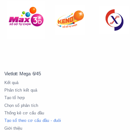
0
Vietlott Mega 6/45
0
0
0
0
1
Kết quả
Phân tích kết quả
Tạo tổ hợp
1
1
1
1
1
Chọn số phân tích
Thống kê cơ cấu đầu
Tạo số theo cơ cấu đầu - đuôi
Giới thiệu
2
2
2
2
2