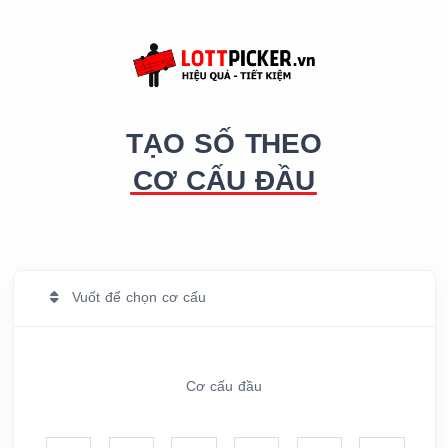
0
0
0
0
0
0
3
3
3
3
3
1
1
1
1
1
1
4
4
4
4
4
0
TẠO SỐ THEO
CƠ CẤU ĐẦU
2
2
2
2
2
2
5
5
5
5
5
1
3
3
3
3
3
3
Vuốt để chọn cơ cấu
6
6
6
6
6
2
4
4
4
4
4
4
7
7
7
7
7
3
Cơ cấu đầu