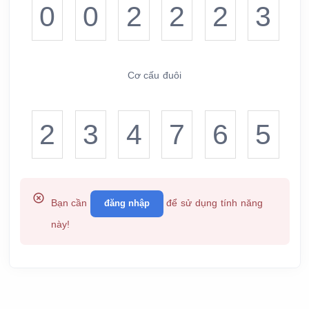
0
0
2
2
2
3
8
8
8
8
8
4
1
1
1
1
1
1
9
9
9
9
9
5
Cơ cấu đuôi
2
2
2
2
2
2
3
4
7
6
2
5
3
3
3
3
3
3
0
0
0
0
0
0
Bạn cần
để sử dụng tính năng
đăng nhập
này!
4
4
4
4
4
4
1
1
1
1
1
1
0
0
0
0
0
0
2
2
2
2
2
2