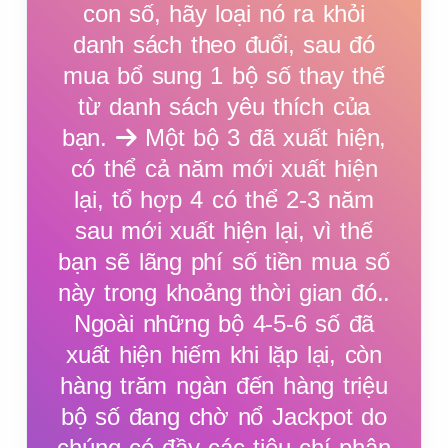
con số, hãy loại nó ra khỏi
8
8
8
8
8
danh sách theo đuổi, sau đó
mua bổ sung 1 bộ số thay thế
từ danh sách yêu thích của
9
9
9
9
9
bạn.
Một bộ 3 đã xuất hiện,
có thể cả năm mới xuất hiện
0
0
0
0
0
lại, tổ hợp 4 có thể 2-3 năm
sau mới xuất hiện lại, vì thế
bạn sẽ lãng phí số tiền mua số
0
0
0
0
0
này trong khoảng thời gian đó..
Ngoài những bộ 4-5-6 số đã
xuất hiện hiếm khi lặp lại, còn
hàng trăm ngàn đến hàng triệu
bộ số đang chờ nổ Jackpot do
chúng có đầy các tiêu chí phân