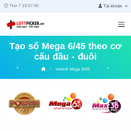
Thứ 7
23:57:01
Tài khoản
Tạo số Mega 6/45 theo cơ
cấu đầu - đuôi
Vietlott Mega 6/45