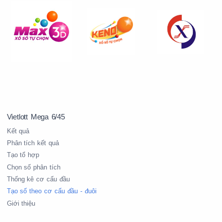
0
Vietlott Mega 6/45
0
0
0
0
1
Kết quả
Phân tích kết quả
Tạo tổ hợp
1
1
1
1
1
Chọn số phân tích
Thống kê cơ cấu đầu
Tạo số theo cơ cấu đầu - đuôi
Giới thiệu
2
2
2
2
2