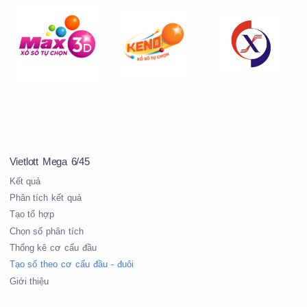
0
Vietlott Mega 6/45
0
0
0
0
1
Kết quả
Phân tích kết quả
Tạo tổ hợp
1
1
1
1
1
Chọn số phân tích
Thống kê cơ cấu đầu
Tạo số theo cơ cấu đầu - đuôi
Giới thiệu
2
2
2
2
2