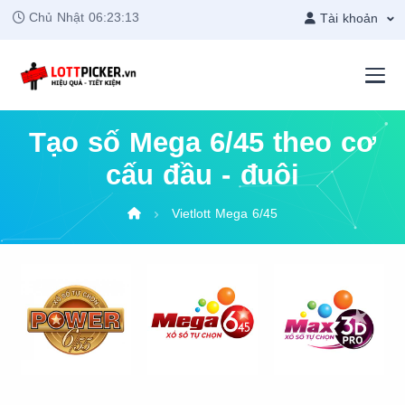
Chủ Nhật
06:23:13
Tài khoản
Tạo số Mega 6/45 theo cơ
cấu đầu - đuôi
Vietlott Mega 6/45