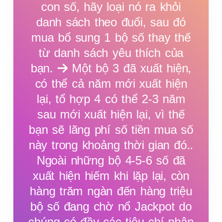
con số, hãy loại nó ra khỏi
8
8
8
8
8
danh sách theo đuổi, sau đó
mua bổ sung 1 bộ số thay thế
từ danh sách yêu thích của
9
9
9
9
9
bạn.
Một bộ 3 đã xuất hiện,
có thể cả năm mới xuất hiện
0
0
0
0
0
lại, tổ hợp 4 có thể 2-3 năm
sau mới xuất hiện lại, vì thế
bạn sẽ lãng phí số tiền mua số
0
0
0
0
0
này trong khoảng thời gian đó..
Ngoài những bộ 4-5-6 số đã
xuất hiện hiếm khi lặp lại, còn
hàng trăm ngàn đến hàng triệu
bộ số đang chờ nổ Jackpot do
chúng có đầy các tiêu chí phân