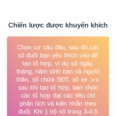
3
3
3
3
3
3
Chiến lược được khuyến khích
4
4
4
4
4
4
Chọn cơ cấu đầu, sau đó các
số đuôi bạn yêu thích vào để
5
5
5
5
5
5
tạo tổ hợp, ví dụ số ngày,
tháng, năm sinh bạn và người
thân, số chứa SĐT, số xe .v.v.
6
6
6
6
6
0
sau khi tạo tổ hợp, bạn chọn
các tổ hợp đạt các tiêu chí
7
7
7
7
7
0
phân tích và kiên nhẫn theo
đuổi. Khi 1 bộ số trúng 3-4-5