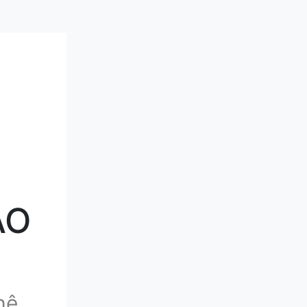
ẢO
hệ