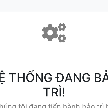
Ệ THỐNG ĐANG B
TRÌ!
húng tôi đang tiến hành bảo trì 